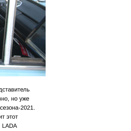
дставитель
но, но уже
сезона-2021.
т этот
, LADA