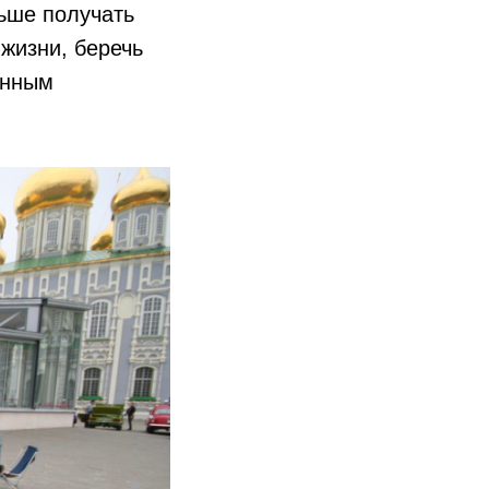
льше получать
жизни, беречь
янным