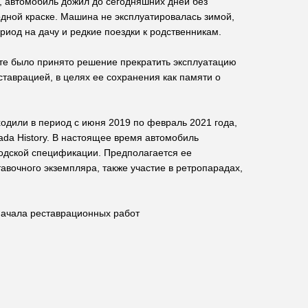
, автомобиль дожил до сегодняшних дней без
одной краске. Машина не эксплуатировалась зимой,
риод на дачу и редкие поездки к родственникам.
ете было принято решение прекратить эксплуатацию
таврацией, в целях ее сохранения как памяти о
одили в период с июня 2019 по февраль 2021 года,
ada History. В настоящее время автомобиль
водской спецификации. Предполагается ее
тавочного экземпляра, также участие в ретропарадах,
начала реставрационных работ