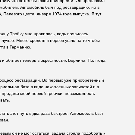
рику что хотел бы такой приобрести. Он предложил
омобилем. Автомобиль был под реставрацию, но в
 Палевого цвета, января 1974 года выпуска. Я тут
одну Тройку мне нравилась, ведь появилась
 лучше. Много средств и нервов ушло на то чтобы
тти в Германию.
и обитает теперь в окрестностях Берлина. Пол года
процесс реставрации. Во первых уже приобретённый
ериальная база в виде накопленных запчастей и в
ле продажи моей первой троечки, невозможность
вать.
делать этот путь в два раза быстрее. Автомобиль был
ован.
евым он не мог остаться, задача стояла подобрать к