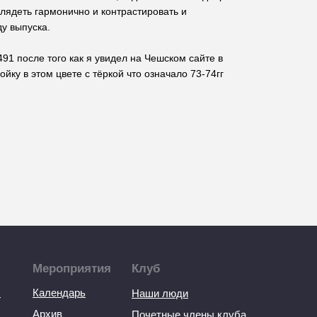
глядеть гармонично и контрастировать и
ду выпуска.
91 после того как я увидел на Чешском сайте в
ку в этом цвете с тёркой что означало 73-74гг
Мероприятия
Клуб
ы
Календарь
Наши люди
Архив
Почетные члены клуба