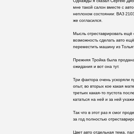
Однажды я сказал Сергею Диог
мне такой салон вместе с авт
неплохом состоянии: ВАЗ 2103,
же согласился.
Мысль отреставрировать ещё 
возможность сделать авто ещё
переместить машину из Толья
Прежняя Тройка была продана 
ожидания и вот она тут.
Три фактора очень ускоряли 
опыт, во вторых кое какая мат
третьих какая-то пустота пос
кататься на ней и за ней ухажи
Так что в этот раз я смог про
за год полностью отреставрир
Цвет авто отдельная тема, пал