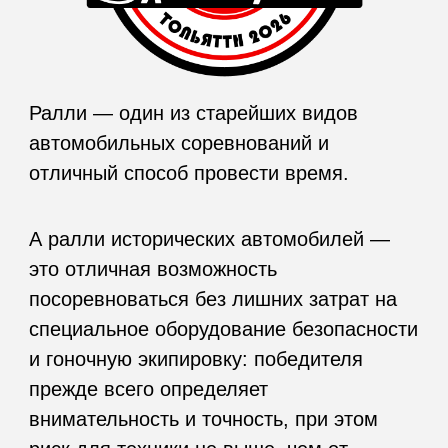
А ралли исторических автомобилей —
это отличная возможность
посоревноваться без лишних затрат на
специальное оборудование безопасности
и гоночную экипировку: победителя
прежде всего определяет
внимательность и точность, при этом
риск для техники не выше, чем от
обычной поездки.
Проверьте себя и свой автомобиль в
пробеге по дорогам в районе Тольятти в
условиях соревнования, хотя бы на
короткое время ощутив что-то общее с
участниками ралли Лондон-Мехико или
Париж-Руан!
Ралли состоится в субботу,
18 июля 2026
г.
Принять участие в ралли